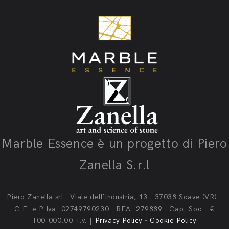
Marble Essence è un progetto di Piero
Zanella S.r.l
Piero Zanella srl - Viale dell’Industria, 13 - 37038 Soave (VR) -
C.F. e P.Iva: 02749790230 - REA: 279889 - Cap. Soc.: €
100.000,00 i.v. |
Privacy Policy
-
Cookie Policy