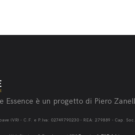
 Essence è un progetto di Piero Zanell
38 Soave (VR) - C.F. e P.Iva: 02749790230 - REA: 279889 - Cap. Soc