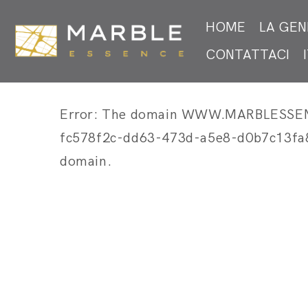
HOME
LA GEN
CONTATTACI
Error: The domain WWW.MARBLESSENCE.
fc578f2c-dd63-473d-a5e8-d0b7c13fa8f5
domain.