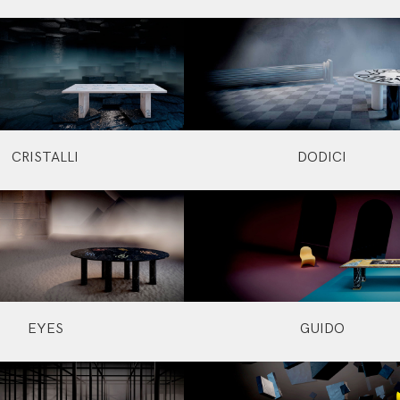
CRISTALLI
DODICI
EYES
GUIDO