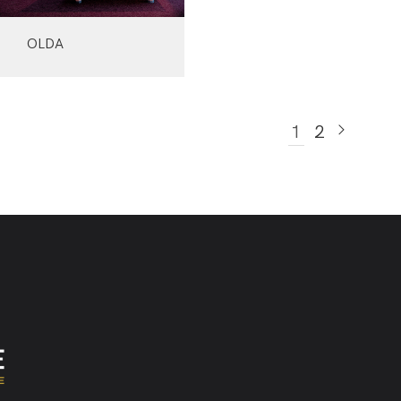
OLDA
1
2