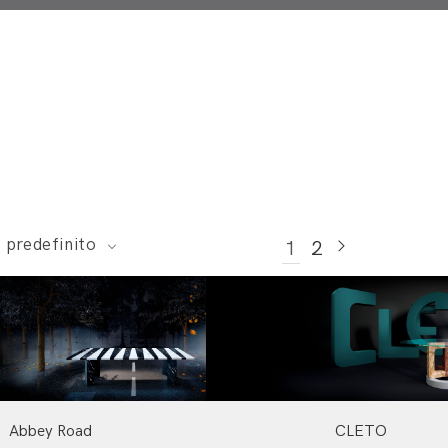
 predefinito
1
2
Abbey Road
CLETO